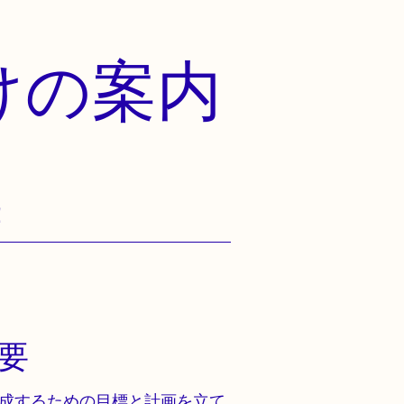
けの案内
！
要
成するための目標と計画を立て