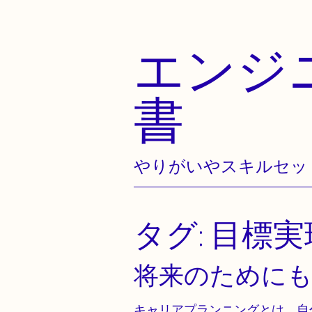
エンジ
Skip
to
content
書
やりがいやスキルセッ
タグ:
目標実
将来のために
キャリアプランニングとは、自